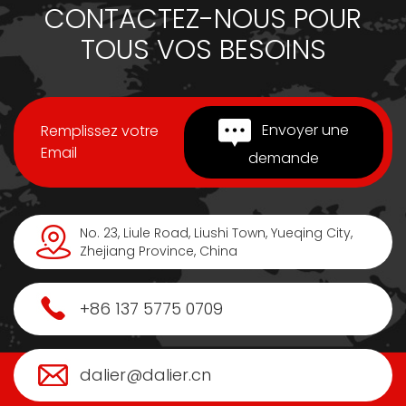
CONTACTEZ-NOUS POUR
TOUS VOS BESOINS
Envoyer une
Remplissez votre
Email
demande
No. 23, Liule Road, Liushi Town, Yueqing City,
Zhejiang Province, China
+86 137 5775 0709
dalier@dalier.cn