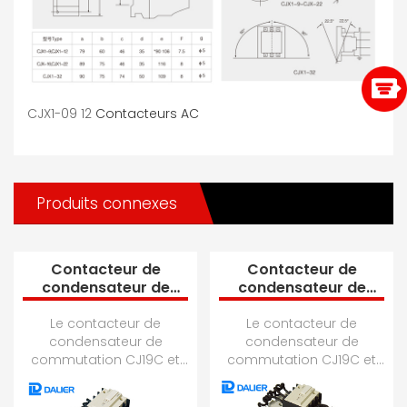
CJX1-09 12
Contacteurs AC
Produits connexes
Contacteur de
Contacteur de
condensateur de
condensateur de
commutation CJ19C-
commutation CJ19C-
32
63
Le contacteur de
Le contacteur de
condensateur de
condensateur de
commutation CJ19C et
commutation CJ19C et
CJ19B (pour contacteur
CJ19B (pour contacteur
court) ne peut être utilisé
court) ne peut être utilisé