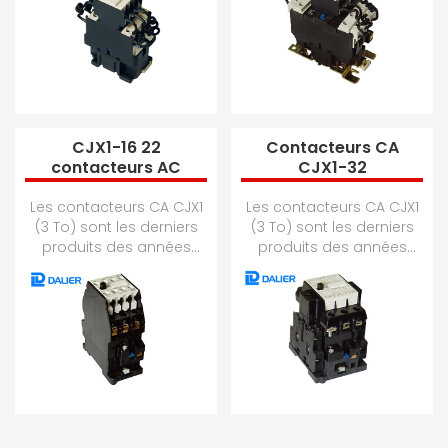
que pour son propre ...
que pour son propre ...
CJX1-16 22
Contacteurs CA
contacteurs AC
CJX1-32
Les contacteurs CA CJX1
Les contacteurs CA CJX1
(3 To) sont les derniers
(3 To) sont les derniers
produits des années
produits des années
1990. Les produits de la
1990. Les produits de la
série conviennent à une
série conviennent à une
fréquen...
fréquen...