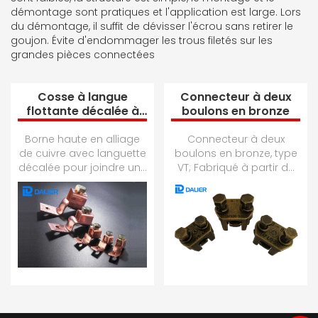
démontage sont pratiques et l'application est large. Lors
du démontage, il suffit de dévisser l'écrou sans retirer le
goujon. Évite d'endommager les trous filetés sur les
grandes pièces connectées
Cosse à langue
Connecteur à deux
flottante décalée à
boulons en bronze
un trou
Borne haute en alliage
Connecteur à deux
de cuivre avec languette
boulons en bronze, type
décalée pour joindre une
VT; Fabriqué à partir de
large gamme de câbles
bronze haute résistance
aux plots d'équipement
pour des connecteurs
ou à la...
robustes et i...