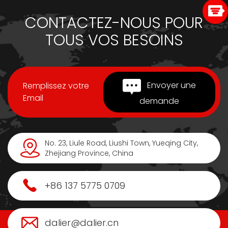
CONTACTEZ-NOUS POUR
TOUS VOS BESOINS
Envoyer une
Remplissez votre
Email
demande
No. 23, Liule Road, Liushi Town, Yueqing City,
Zhejiang Province, China
+86 137 5775 0709
dalier@dalier.cn