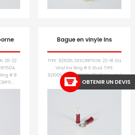
borne
Bague en vinyle Ins
N: 26-22
TYPE: 921035, DESCRIPTION: 22-18 Ga
 917504,
Vinyl Ins Ring # 6 Stud; TYPE:
Ring # 8
921005, DESCRIPTION: 22-18 Ga vinyl
OBTENIR UN DEVIS
RIPTI...
Ins Ring # 10 Stud; TY...