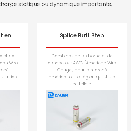
e charge statique ou dynamique importante,
t en
Splice Butt Step
e et de
Combinaison de borne et de
can Wire
connecteur AWG (American Wire
rché
Gauge) pour le marché
i utilise
américain et la région qui utilise
une telle n...