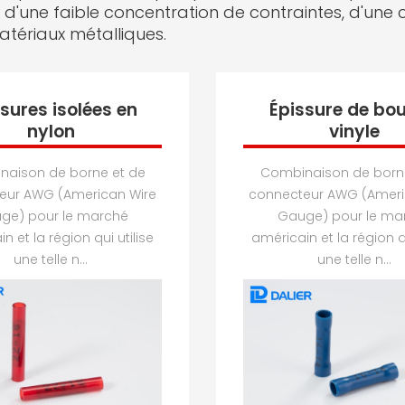
, d'une faible concentration de contraintes, d'un
tériaux métalliques.
sures isolées en
Épissure de bou
nylon
vinyle
aison de borne et de
Combinaison de born
eur AWG (American Wire
connecteur AWG (Ameri
ge) pour le marché
Gauge) pour le ma
n et la région qui utilise
américain et la région qu
une telle n...
une telle n...