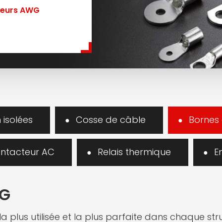
teurs AWG
 isolées
Cosse de câble
Bornes
ntacteur AC
Relais thermique
E
WG
 la plus utilisée et la plus parfaite dans chaque s