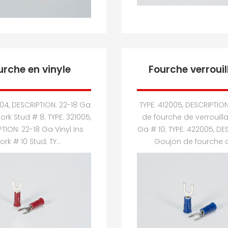
urche en vinyle
Fourche verrouil
004, DESCRIPTION: 22-18 Ga
TYPE: 412005, DESCRIPTIO
Fork Stud # 8; TYPE: 321005,
de fourche de verrouill
TION: 22-18 Ga Vinyl Ins
Ga # 10; TYPE: 422005, DE
ork # 10 Stud; TY...
Goujon de fourche de