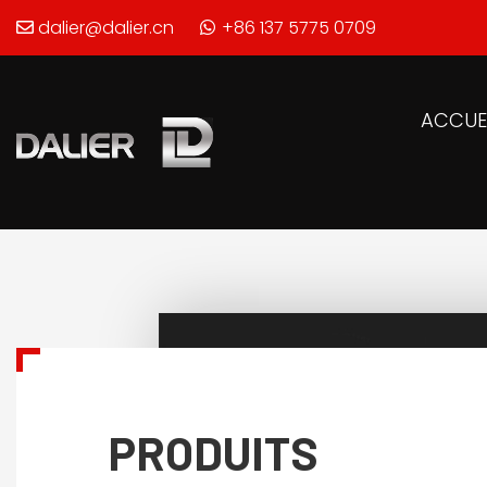
dalier@dalier.cn
+86 137 5775 0709
ACCUE
PRODUITS