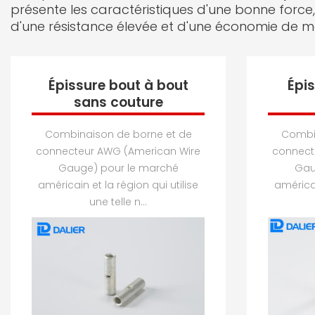
présente les caractéristiques d'une bonne force
d'une résistance élevée et d'une économie de ma
Épissure bout à bout
Épis
sans couture
Combinaison de borne et de
Combin
connecteur AWG (American Wire
connect
Gauge) pour le marché
Gau
américain et la région qui utilise
américai
une telle n...