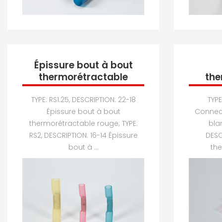
Épissure bout à bout
thermorétractable
the
TYPE: RS1.25, DESCRIPTION: 22-18
TYPE
Épissure bout à bout
Connec
thermorétractable rouge; TYPE:
blan
RS2, DESCRIPTION: 16-14 Épissure
DESC
bout à ...
the