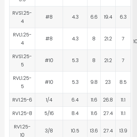
RVS1.25-
#8
4.3
6.6
19.4
6.3
4
RVL1.25-
#8
4.3
8
21.2
7
1
4
RVS1.25-
#10
5.3
8
21.2
7
5
RVL1.25-
#10
5.3
9.8
23
8.5
5
RV1.25-6
1/4
6.4
11.6
26.8
11.1
RV1.25-8
5/16
8.4
11.6
27.4
11.1
RV1.25-
3/8
10.5
13.6
27.4
13.9
10