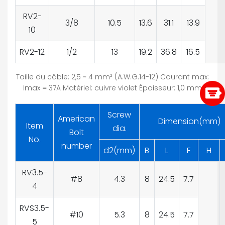
RV2-
3/8
10.5
13.6
31.1
13.9
10
RV2-12
1/2
13
19.2
36.8
16.5
Taille du câble: 2,5 ~ 4 mm² (A.W.G.14-12) Courant max:
Imax = 37A Matériel: cuivre violet Épaisseur: 1,0 mm
Screw
American
Dimension(mm)
Item
dia.
Bolt
No.
number
d2(mm)
B
L
F
H
RV3.5-
#8
4.3
8
24.5
7.7
4
RVS3.5-
#10
5.3
8
24.5
7.7
5