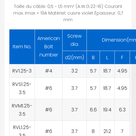
Taille du câble: 0,5 ~ 1,5 mm² (A.W.G.22-16) Courant
max: Imax = 19A Matériel: cuivre violet Épaisseur: 0,7
mm
Screw
American
Dimension(m
dia.
Item No.
Bolt
number
d2(mm)
B
L
F
RV1.25-3
#4
3.2
5.7
18.7
4.95
RVS1.25-
#6
3.7
5.7
18.7
4.95
3.5
RVM1.25-
#6
3.7
6.6
19.4
6.3
3.5
RVL1.25-
#6
3.7
8
21.2
7
3.5