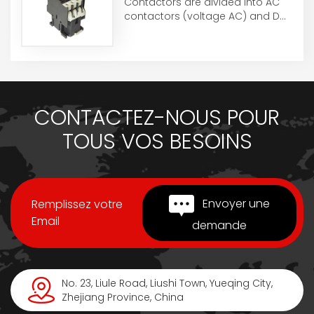
Contactors are divided into AC
contactors (voltage AC) and DC
contactors (voltage DC), which
are used in ...
CONTACTEZ-NOUS POUR
TOUS VOS BESOINS
Envoyer une
Remplissez votre
Email
demande
No. 23, Liule Road, Liushi Town, Yueqing City,
Zhejiang Province, China