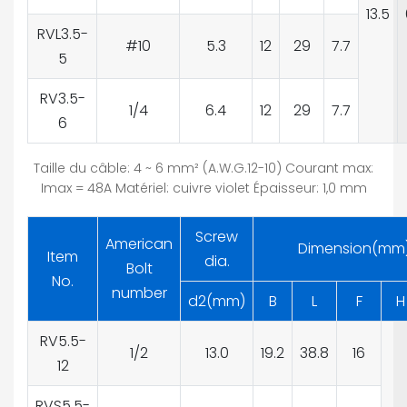
13.5
RVL3.5-
#10
5.3
12
29
7.7
5
RV3.5-
1/4
6.4
12
29
7.7
6
Taille du câble: 4 ~ 6 mm² (A.W.G.12-10) Courant max:
Imax = 48A Matériel: cuivre violet Épaisseur: 1,0 mm
Screw
American
Dimension(mm
Item
dia.
Bolt
No.
number
d2(mm)
B
L
F
H
RV5.5-
1/2
13.0
19.2
38.8
16
12
RVS5.5-