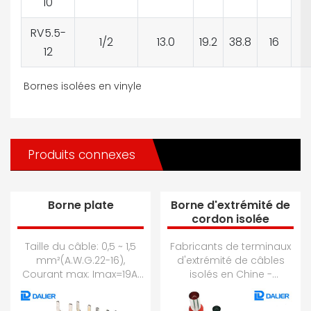
10
RV5.5-
1/2
13.0
19.2
38.8
16
12
Bornes isolées en vinyle
Produits connexes
Borne plate
Borne d'extrémité de
cordon isolée
Taille du câble: 0,5 ~ 1,5
Fabricants de terminaux
mm²(A.W.G.22-16),
d'extrémité de câbles
Courant max: Imax=19A,
isolés en Chine -
Matériel: cuivre violet,
Sélectionnez des
Épaisseur: 0,7 mm; Taille
produits de terminaux