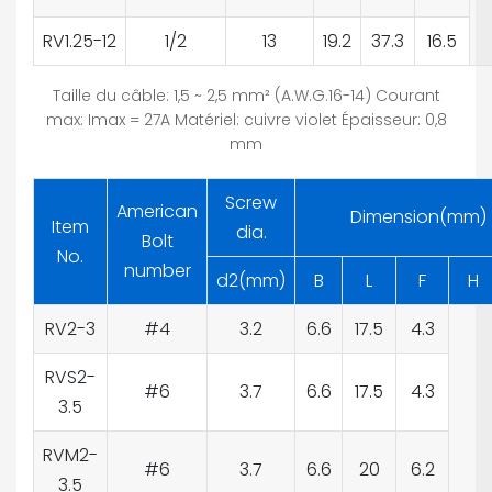
RV1.25-12
1/2
13
19.2
37.3
16.5
Taille du câble: 1,5 ~ 2,5 mm² (A.W.G.16-14) Courant
max: Imax = 27A Matériel: cuivre violet Épaisseur: 0,8
mm
Screw
American
Dimension(mm)
Item
dia.
Bolt
No.
number
d2(mm)
B
L
F
H
RV2-3
#4
3.2
6.6
17.5
4.3
RVS2-
#6
3.7
6.6
17.5
4.3
3.5
RVM2-
#6
3.7
6.6
20
6.2
3.5