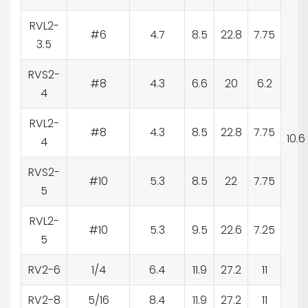
RVL2-
#6
4.7
8.5
22.8
7.75
3.5
RVS2-
#8
4.3
6.6
20
6.2
4
RVL2-
#8
4.3
8.5
22.8
7.75
10.6
4
RVS2-
#10
5.3
8.5
22
7.75
5
RVL2-
#10
5.3
9.5
22.6
7.25
5
RV2-6
1/4
6.4
11.9
27.2
11
RV2-8
5/16
8.4
11.9
27.2
11