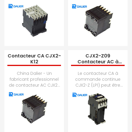
contacteur AC 3TF,
K06, contacteur AC 3TF,
contacteur AC,
contacteur AC,
contacteur AC CJX2,
contacteur AC CJX2, co...
contac...
Contacteur CA CJX2-
CJX2-Z09
K12
Contacteur AC à
commande DC
China Dalier - Un
Le contacteur CA à
fabricant professionnel
commande continue
de contacteur AC CJX2-
CJX2-Z (LP1) peut être
K12, contacteur AC 3TF,
utilisé dans le circuit
contacteur AC,
jusqu'à une tension
contacteur AC CJX2, co...
nominale jusqu'à 660 ...