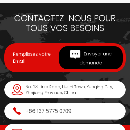
CONTACTEZ-NOUS POUR
TOUS VOS BESOINS
Envoyer une
Remplissez votre
Email
demande
No. 23, Liule Road, Liushi Town, Yueqing City,
Zhejiang Province, China
+86 137 5775 0709