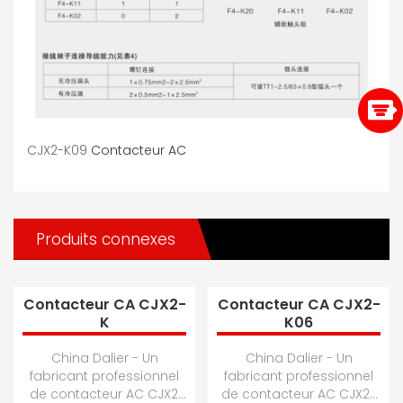
CJX2-K09
Contacteur AC
Produits connexes
Contacteur CA CJX2-
Contacteur CA CJX2-
K
K06
China Dalier - Un
China Dalier - Un
fabricant professionnel
fabricant professionnel
de contacteur AC CJX2,
de contacteur AC CJX2-