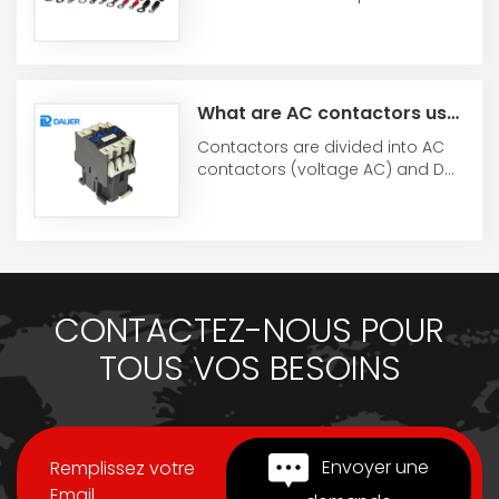
different models. This type of
copper terminal is ...
What are AC contactors used for?
Contactors are divided into AC
contactors (voltage AC) and DC
contactors (voltage DC), which
are used in ...
CONTACTEZ-NOUS POUR
TOUS VOS BESOINS
Envoyer une
Remplissez votre
Email