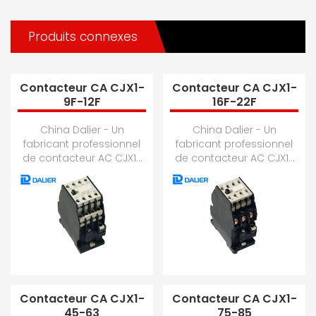
Produits connexes
Contacteur CA CJX1-
Contacteur CA CJX1-
9F-12F
16F-22F
China Dalier - Un
China Dalier - Un
fabricant professionnel
fabricant professionnel
de contacteur AC CJX1-
de contacteur AC CJX1-
9F-12F, contacteur AC 3TF,
16F-22F, contacteur AC
contacteur AC,
3TF, contacteur AC,
contacteur AC CJX2,...
contacteur AC CJX2...
Contacteur CA CJX1-
Contacteur CA CJX1-
45-63
75-85