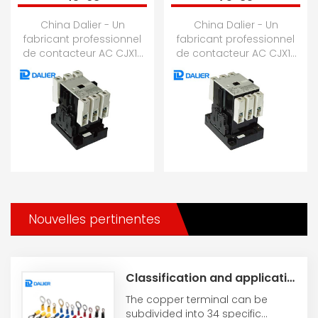
China Dalier - Un
China Dalier - Un
fabricant professionnel
fabricant professionnel
de contacteur AC CJX1-
de contacteur AC CJX1-
45-63, contacteur AC 3TF,
75-85, contacteur AC 3TF,
contacteur AC,
contacteur AC,
contacteur AC CJX2, ...
contacteur AC CJX2, ...
Nouvelles pertinentes
Classification and application range of copper terminals
The copper terminal can be
subdivided into 34 specific